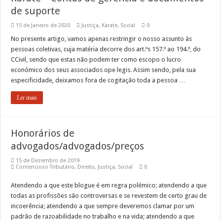
de suporte
15 de Janeiro de 2020
Justiça
,
Karate
,
Social
0
No presente artigo, vamos apenas restringir o nosso assunto às
pessoas coletivas, cuja matéria decorre dos art.ºs 157.º ao 194.º, do
CCivil, sendo que estas não podem ter como escopo o lucro
económico dos seus associados ope legis. Assim sendo, pela sua
especificidade, deixamos fora de cogitação toda a pessoa …
Ler mais
Honorários de
advogados/advogados/preços
15 de Dezembro de 2019
Contencioso Tributário
,
Direito
,
Justiça
,
Social
0
Atendendo a que este blogue é em regra polémico; atendendo a que
todas as profissões são controversas e se revestem de certo grau de
incoerência; atendendo a que sempre deveremos clamar por um
padrão de razoabilidade no trabalho e na vida; atendendo a que