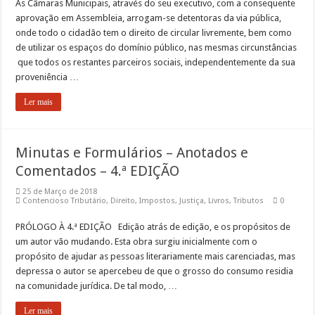
As Câmaras Municipais, através do seu executivo, com a consequente
aprovação em Assembleia, arrogam-se detentoras da via pública,
onde todo o cidadão tem o direito de circular livremente, bem como
de utilizar os espaços do domínio público, nas mesmas circunstâncias
que todos os restantes parceiros sociais, independentemente da sua
proveniência …
Ler mais
Minutas e Formulários – Anotados e
Comentados – 4.ª EDIÇÃO
25 de Março de 2018
Contencioso Tributário
,
Direito
,
Impostos
,
Justiça
,
Livros
,
Tributos
0
PRÓLOGO À 4.ª EDIÇÃO Edição atrás de edição, e os propósitos de
um autor vão mudando. Esta obra surgiu inicialmente com o
propósito de ajudar as pessoas literariamente mais carenciadas, mas
depressa o autor se apercebeu de que o grosso do consumo residia
na comunidade jurídica. De tal modo, …
Ler mais