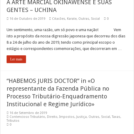
A ARTE MARCIAL OKINAWENSE E SUAS
GENTES – UCHINA
16 de Outubro de 2019
Citacões
,
Karate
,
Outras
,
Social
0
Um sentimento, uma razão, um só povo e uma nação! Vem
isto a propósito da nossa digressão japonesa que decorreu dos dias
8 a 24 de julho do ano de 2019, tendo como principal escopo o
estágio e correspondentes comemorações, que decorreram em …
Ler mais
“HABEMOS JURIS DOCTOR” in «O
representante da Fazenda Pública no
Processo Tributário-Enquadramento
Institucional e Regime Jurídico»
16 de Setembro de 2019
Contencioso Tributário
,
Direito
,
Impostos
,
Justiça
,
Outras
,
Social
,
Taxas
,
Tributos
0