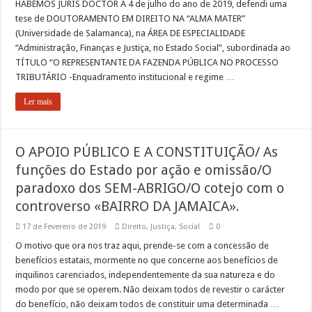
HABEMOS JURIS DOCTOR A 4 de julho do ano de 2019, defendi uma
tese de DOUTORAMENTO EM DIREITO NA “ALMA MATER”
(Universidade de Salamanca), na ÁREA DE ESPECIALIDADE
“Administração, Finanças e Justiça, no Estado Social”, subordinada ao
TÍTULO “O REPRESENTANTE DA FAZENDA PÚBLICA NO PROCESSO
TRIBUTÁRIO -Enquadramento institucional e regime …
Ler mais
O APOIO PÚBLICO E A CONSTITUIÇÃO/ As
funções do Estado por ação e omissão/O
paradoxo dos SEM-ABRIGO/O cotejo com o
controverso «BAIRRO DA JAMAICA».
17 de Fevereiro de 2019
Direito
,
Justiça
,
Social
0
O motivo que ora nos traz aqui, prende-se com a concessão de
benefícios estatais, mormente no que concerne aos benefícios de
inquilinos carenciados, independentemente da sua natureza e do
modo por que se operem. Não deixam todos de revestir o carácter
do benefício, não deixam todos de constituir uma determinada …