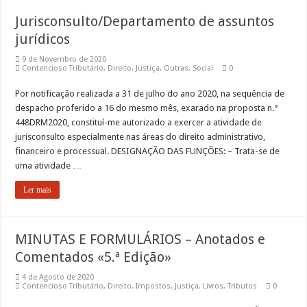
Jurisconsulto/Departamento de assuntos
jurídicos
9 de Novembro de 2020
Contencioso Tributário
,
Direito
,
Justiça
,
Outras
,
Social
0
Por notificação realizada a 31 de julho do ano 2020, na sequência de
despacho proferido a 16 do mesmo mês, exarado na proposta n.°
448DRM2020, constituí-me autorizado a exercer a atividade de
jurisconsulto especialmente nas áreas do direito administrativo,
financeiro e processual. DESIGNAÇÃO DAS FUNÇÕES: – Trata-se de
uma atividade …
Ler mais
MINUTAS E FORMULÁRIOS – Anotados e
Comentados «5.ª Edição»
4 de Agosto de 2020
Contencioso Tributário
,
Direito
,
Impostos
,
Justiça
,
Livros
,
Tributos
0