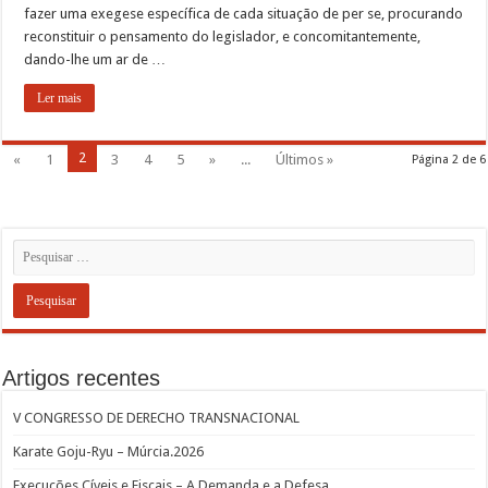
fazer uma exegese específica de cada situação de per se, procurando
reconstituir o pensamento do legislador, e concomitantemente,
dando-lhe um ar de …
Ler mais
2
«
1
3
4
5
»
...
Últimos »
Página 2 de 6
Artigos recentes
V CONGRESSO DE DERECHO TRANSNACIONAL
Karate Goju-Ryu – Múrcia.2026
Execuções Cíveis e Fiscais – A Demanda e a Defesa