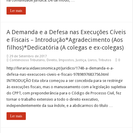
na comunidade jurídica. De tal modo, …
Ler mais
A Demanda e a Defesa nas Execuções Cíveis
e Fiscais – Introdução*Agradecimento (Aos
filhos)*Dedicatória (A colegas e ex-colegas)
29 de Setembro de 2017
Contencioso Tributário
,
Direito
,
Impostos
,
Justiça
,
Livros
,
Tributos
0
http://livraria.vidaeconomica.pt/juridico/1748-a-demanda-e-a-
defesa-nas-execucoes-civeis-e-fiscais-9789897683756.html
INTRODUÇÃO Esta obra começou a ser concebida para se restringir
às execuções fiscais, mas o manuseamento com a legislação supletiva
do CPPT, com preponderância para o Código de Processo Civil, fez
tornar o trabalho extensivo a todo o direito executivo,
independentemente da sua índole, e a abdicarmos do título …
Ler mais