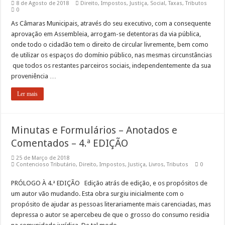
8 de Agosto de 2018
Direito
,
Impostos
,
Justiça
,
Social
,
Taxas
,
Tributos
0
As Câmaras Municipais, através do seu executivo, com a consequente
aprovação em Assembleia, arrogam-se detentoras da via pública,
onde todo o cidadão tem o direito de circular livremente, bem como
de utilizar os espaços do domínio público, nas mesmas circunstâncias
que todos os restantes parceiros sociais, independentemente da sua
proveniência …
Ler mais
Minutas e Formulários – Anotados e
Comentados – 4.ª EDIÇÃO
25 de Março de 2018
Contencioso Tributário
,
Direito
,
Impostos
,
Justiça
,
Livros
,
Tributos
0
PRÓLOGO À 4.ª EDIÇÃO Edição atrás de edição, e os propósitos de
um autor vão mudando. Esta obra surgiu inicialmente com o
propósito de ajudar as pessoas literariamente mais carenciadas, mas
depressa o autor se apercebeu de que o grosso do consumo residia