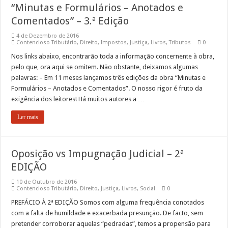
“Minutas e Formulários – Anotados e
Comentados” – 3.ª Edição
4 de Dezembro de 2016
Contencioso Tributário
,
Direito
,
Impostos
,
Justiça
,
Livros
,
Tributos
0
Nos links abaixo, encontrarão toda a informação concernente à obra,
pelo que, ora aqui se omitem. Não obstante, deixamos algumas
palavras: – Em 11 meses lançamos três edições da obra “Minutas e
Formulários – Anotados e Comentados”. O nosso rigor é fruto da
exigência dos leitores! Há muitos autores a …
Ler mais
Oposição vs Impugnação Judicial – 2ª
EDIÇÃO
10 de Outubro de 2016
Contencioso Tributário
,
Direito
,
Justiça
,
Livros
,
Social
0
PREFÁCIO À 2ª EDIÇÃO Somos com alguma frequência conotados
com a falta de humildade e exacerbada presunção. De facto, sem
pretender corroborar aquelas “pedradas”, temos a propensão para