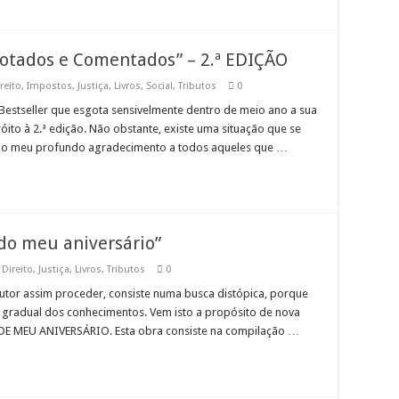
notados e Comentados” – 2.ª EDIÇÃO
reito
,
Impostos
,
Justiça
,
Livros
,
Social
,
Tributos
0
estseller que esgota sensivelmente dentro de meio ano a sua
róito à 2.ª edição. Não obstante, existe uma situação que se
r o meu profundo agradecimento a todos aqueles que …
do meu aniversário”
,
Direito
,
Justiça
,
Livros
,
Tributos
0
tor assim proceder, consiste numa busca distópica, porque
 gradual dos conhecimentos. Vem isto a propósito de nova
 DE MEU ANIVERSÁRIO. Esta obra consiste na compilação …