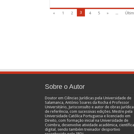
3
«
1
2
4
5
»
...
Últim
Sobre o Autor
Doutor em Ciências Jurídicas pela Universidade de
Salamanca, António Soares da Rocha é Professor
Universitário, Jurisconsulto e autor de obras jurídica
de referência, com sucessivas edições. Mestre pela
Universidade Católica Portuguesa e licenciado em
Direito, com formação inicial na Universidade de
Coimbra, desenvolve atividade académica, científica
digital, sendo também treinador desportivo
reconhecido pelo IPDJ.