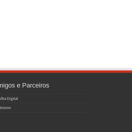
igos e Parceiros
olha Digital
tvision