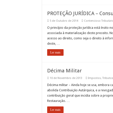
PROTEÇÃO JURÍDICA – Consult
5 de Outubro de 2014
Contencioso Tributári
O princípio da proteção jurídica está ínsito 
associada à materialização deste preceito. No
acesso ao direito, como seja o direito à infor
deste, …
Ler mais
Décima Militar
10 de Novembro de 2013
Impostos
,
Tributo
Décima militar – Ainda hoje se usa, embora c
abolida Contribuição Autárquica, e a revogad
contribuição geral que incidia sobre a propr
Restauração. …
Ler mais