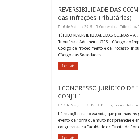
REVERSIBILIDADE DAS COIMAS
das Infrações Tributárias)
16 de Maio de 2015
Contencioso Tributário
,
TÍTULO REVERSIBILIDADE DAS COIMAS – ARTº 
Tributária e Aduaneira. CIRS – Código do Im
Código de Procedimento e de Processo Tribut
Código das Sociedades …
Ler mais
I CONGRESSO JURÍDICO DE 
CONJIL”
17 de Março de 2015
Direito
,
Justiça
,
Tributo
Há situações na nossa vida, que por mais in
evento de honra que muito nos preenche e en
congressista na Faculdade de Direito do Port
Ler mais