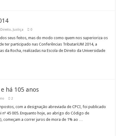
014
,
Direito
,
Justiça
0
os seus feitos, mas do modo como quem nos superioriza os
 de ter participado nas Conferências TributariUM 2014, a
as da Rocha, realizadas na Escola de Direito da Universidade
 e há 105 anos
rio
2
mpostos, com a designação abreviada de CPCI, foi publicado
i nº 45 005. Enquanto hoje, ao abrigo do Código de
T), começam a correr juros de mora de 1% ao …