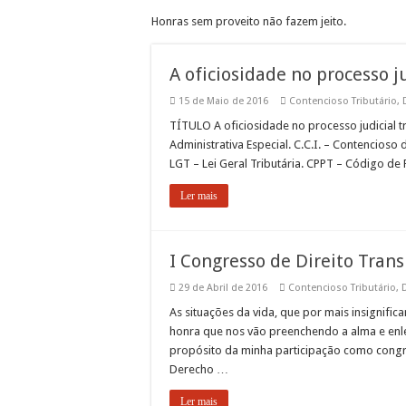
Honras sem proveito não fazem jeito.
A oficiosidade no processo ju
15 de Maio de 2016
Contencioso Tributário
,
TÍTULO A oficiosidade no processo judicial t
Administrativa Especial. C.C.I. – Contencioso
LGT – Lei Geral Tributária. CPPT – Código d
Ler mais
I Congresso de Direito Tran
29 de Abril de 2016
Contencioso Tributário
,
D
As situações da vida, que por mais insignifi
honra que nos vão preenchendo a alma e enl
propósito da minha participação como congre
Derecho …
Ler mais