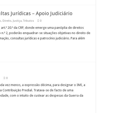
as Jurídicas – Apoio Judiciário
o
,
Direito
,
Justiça
,
Tributos
0
no art.º 20.º da CRP, donde emerge uma panóplia de direitos
 n.º 2, poderão enquadrar-se situações objetivas no direito de
mação, consultas jurídicas e patrocínio judiciário. Para além
s
0
ada vez menos, a expressão décima, para designar o IMI, a
a Contribuição Predial. Tratava-se de facto de uma
iedade, com o intuito de custear as despesas da Guerra da