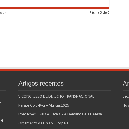
os »
Página 3 de 6
Artigos recentes
Am
V CONGRESSO DE DERECHO TRANSNACIONAL
Esc
s
Karate Goju-Ryu – Múrcia.2026
Hos
Execuções Cíveis e Fiscais – A Demanda e a Defesa
 e
Orçamento da União Europeia