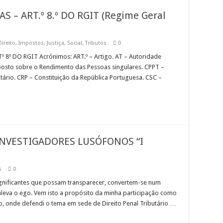
 – ART.º 8.º DO RGIT (Regime Geral
Direito
,
Impostos
,
Justiça
,
Social
,
Tributos
0
8º DO RGIT Acrónimos: ART.º – Artigo. AT – Autoridade
posto sobre o Rendimento das Pessoas singulares. CPPT –
ário. CRP – Constituição da República Portuguesa. CSC –
INVESTIGADORES LUSÓFONOS “I
s
0
significantes que possam transparecer, convertem-se num
leva o ego. Vem isto a propósito da minha participação como
o, onde defendi o tema em sede de Direito Penal Tributário …