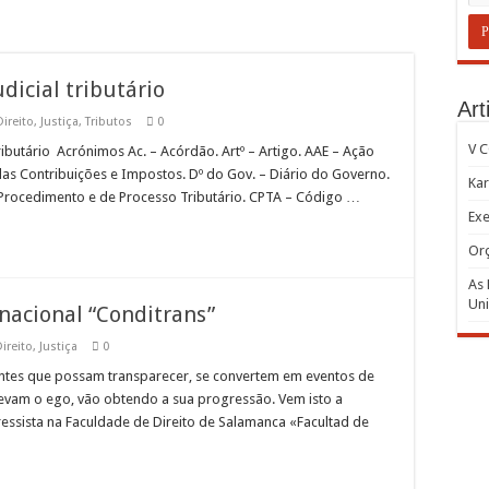
dicial tributário
Art
Direito
,
Justiça
,
Tributos
0
V 
ributário Acrónimos Ac. – Acórdão. Artº – Artigo. AAE – Ação
 das Contribuições e Impostos. Dº do Gov. – Diário do Governo.
Kar
e Procedimento e de Processo Tributário. CPTA – Código …
Exe
Or
As 
Uni
snacional “Conditrans”
ireito
,
Justiça
0
cantes que possam transparecer, se convertem em eventos de
evam o ego, vão obtendo a sua progressão. Vem isto a
ssista na Faculdade de Direito de Salamanca «Facultad de