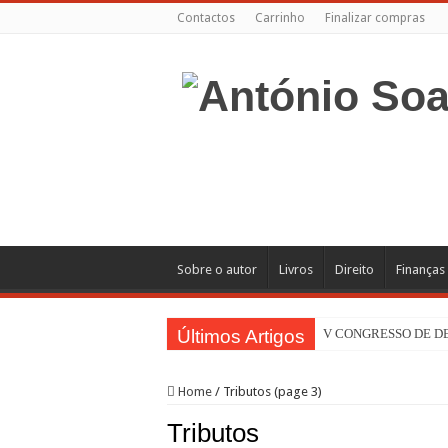
Contactos
Carrinho
Finalizar compras
Sobre o autor
Livros
Direito
Finanças
Últimos Artigos
V CONGRESSO DE 
Home
/
Tributos (page 3)
Tributos