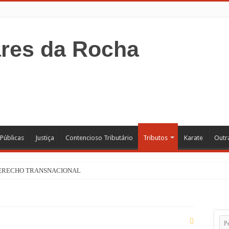
 Públicas
Justiça
Contencioso Tributário
Tributos
Karate
Outr
DERECHO TRANSNACIONAL