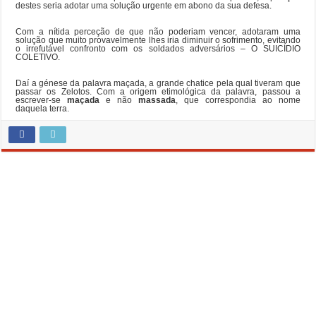
destes seria adotar uma solução urgente em abono da sua defesa.
Com a nítida perceção de que não poderiam vencer, adotaram uma
solução que muito provavelmente lhes iria diminuir o sofrimento, evitando
o irrefutável confronto com os soldados adversários – O SUICÍDIO
COLETIVO.
Daí a génese da palavra maçada, a grande chatice pela qual tiveram que
passar os Zelotos. Com a origem etimológica da palavra, passou a
escrever-se
maçada
e não
massada
, que correspondia ao nome
daquela terra.