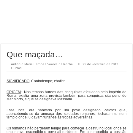
Que maçada…
António Maria Barbosa Soares da Rocha
29 de Fevereiro de 2012
Outras
SIGNIFICADO
: Contratempo; chatice.
ORIGEM
: Nos tempos áureos das conquistas efetuadas pelo Império de
Roma, existia uma zona prevista também para conquista, sita perto do
Mar Morto, e que se designava Massada.
Esse local era habitado por um povo designado Zelotos que,
apercebendo-se da ameaça dos soldados romanos, fecharam-se num
templo onde julgavam furtar-se às tropas adversárias.
Os romanos não perderam tempo para começar a destruir o local onde se
encontrava escondido o povo ali residente. Em contrapartida, a posição