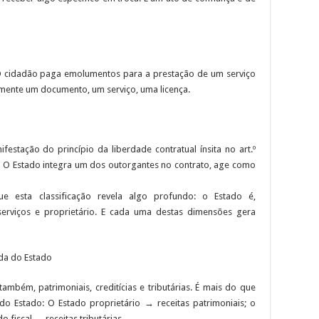
 O cidadão paga emolumentos para a prestação de um serviço
amente um documento, um serviço, uma licença.
estação do princípio da liberdade contratual ínsita no art.º
to. O Estado integra um dos outorgantes no contrato, age como
e esta classificação revela algo profundo: o Estado é,
serviços e proprietário. E cada uma destas dimensões gera
tida do Estado
 também, patrimoniais, creditícias e tributárias. É mais do que
 do Estado: O Estado proprietário → receitas patrimoniais; o
 fiscal → receitas tributárias.