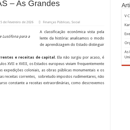
S – As Grandes
Art
V 
25 de Fevereiro de 2026
Finanças Públicas
,
Social
Kar
A classificação económica vista pela
Exe
de Lusófona para a
lente da história: analisamos o modo
Or
de aprendizagem do Estado distinguir
As 
Uni
rrentes e receitas de capital
. Ela não surgiu por acaso, é
culos XVII e XVIII, os Estados europeus viviam frequentemente
 as expedições coloniais, as obras públicas monumentais e os
 as receitas correntes, sobretudo impostos rudimentares, não
curso constante a receitas extraordinárias, como descrevemos