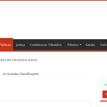
Públicas
Justiça
Contencioso Tributário
Tributos
Karate
Outr
DERECHO TRANSNACIONAL
– As Grandes Classificações