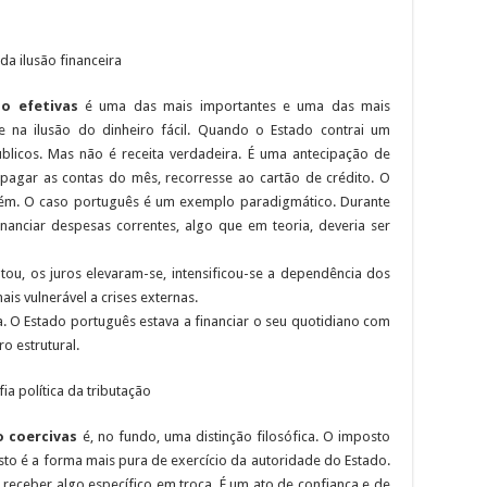
 da ilusão financeira
ão efetivas
é uma das mais importantes e uma das mais
e na ilusão do dinheiro fácil. Quando o Estado contrai um
blicos. Mas não é receita verdadeira. É uma antecipação de
a pagar as contas do mês, recorresse ao cartão de crédito. O
bém. O caso português é um exemplo paradigmático. Durante
inanciar despesas correntes, algo que em teoria, deveria ser
ou, os juros elevaram-se, intensificou-se a dependência dos
is vulnerável a crises externas.
ia. O Estado português estava a financiar o seu quotidiano com
o estrutural.
fia política da tributação
o coercivas
é, no fundo, uma distinção filosófica. O imposto
to é a forma mais pura de exercício da autoridade do Estado.
receber algo específico em troca. É um ato de confiança e de