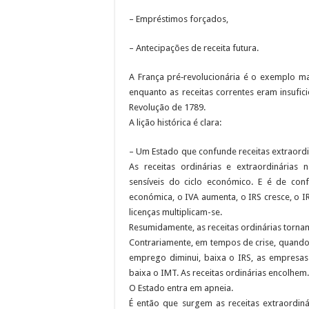
– Empréstimos forçados,
– Antecipações de receita futura.
A França pré‑revolucionária é o exemplo ma
enquanto as receitas correntes eram insufic
Revolução de 1789.
A lição histórica é clara:
– Um Estado que confunde receitas extraordin
As receitas ordinárias e extraordinárias 
sensíveis do ciclo económico. E é de co
económica, o IVA aumenta, o IRS cresce, o I
licenças multiplicam-se.
Resumidamente, as receitas ordinárias torna
Contrariamente, em tempos de crise, quando
emprego diminui, baixa o IRS, as empresas 
baixa o IMT. As receitas ordinárias encolhem.
O Estado entra em apneia.
É então que surgem as receitas extraordin