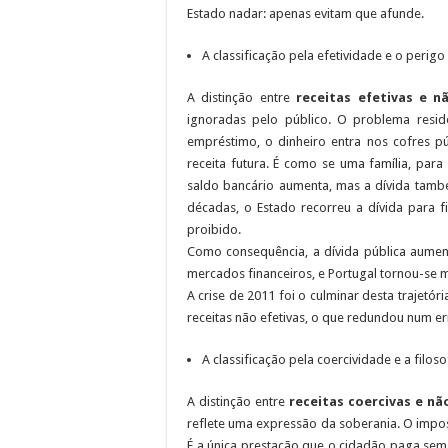
Estado nadar: apenas evitam que afunde.
A classificação pela efetividade e o perigo
A distinção entre
receitas efetivas e n
ignoradas pelo público. O problema resid
empréstimo, o dinheiro entra nos cofres pú
receita futura. É como se uma família, par
saldo bancário aumenta, mas a dívida tam
décadas, o Estado recorreu a dívida para f
proibido.
Como consequência, a dívida pública aument
mercados financeiros, e Portugal tornou-se ma
A crise de 2011 foi o culminar desta trajetór
receitas não efetivas, o que redundou num err
A classificação pela coercividade e a filoso
A distinção entre
receitas coercivas e nã
reflete uma expressão da soberania. O impos
É a única prestação que o cidadão paga sem 