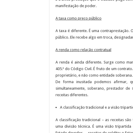
manifestação de poder.
A taxa como preço público
A taxa é diferente. É uma contraprestação.
público. Ele recebe algo em troca, designad
A renda como relação contratual
A renda é ainda diferente. Surge como manif
405.º do Código Civil. É fruto de um contra
proprietário, e não como entidade soberana.
De forma inusitada podemos afirmar, qu
simultaneamente, soberano, prestador de 
receitas diferentes.
A classificação tradicional e a visão tripar
A classificação tradicional – as receitas são
uma divisão técnica. É uma visão tripartida
Estado devedor → receitas de crédito; o Estado