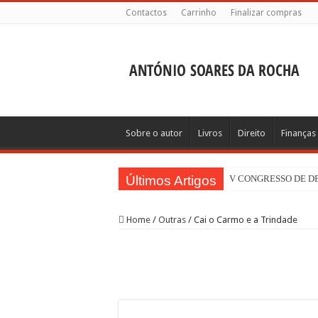
Contactos
Carrinho
Finalizar compras
Sobre o autor
Livros
Direito
Finanças
Últimos Artigos
V CONGRESSO DE 
Home
/
Outras
/
Cai o Carmo e a Trindade