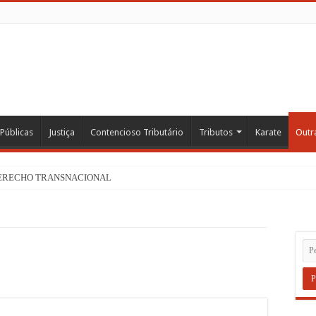
 Públicas
Justiça
Contencioso Tributário
Tributos
Karate
Outr
DERECHO TRANSNACIONAL