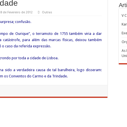
ndade
Art
18 de Fevereiro de 2012
Outras
V 
 surpresa; confusão.
Kar
Exe
Campo de Ourique”, o terramoto de 1755 também viria a dar
a catástrofe, para além das marcas físicas, deixou também
Or
é o caso da referida expressão.
As 
Uni
rondo por toda a cidade de Lisboa.
a sido a verdadeira causa de tal barulheira, logo disseram:
ram os Conventos do Carmo e da Trindade.