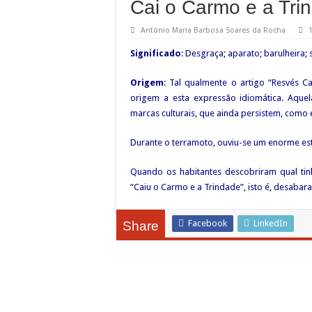
Cai o Carmo e a Tri
António Maria Barbosa Soares da Rocha
Significado
: Desgraça; aparato; barulheira;
Origem
: Tal qualmente o artigo “Resvés 
origem a esta expressão idiomática. Aquel
marcas culturais, que ainda persistem, como 
Durante o terramoto, ouviu-se um enorme est
Quando os habitantes descobriram qual tinh
“Caiu o Carmo e a Trindade”, isto é, desaba
Facebook
LinkedIn
Share