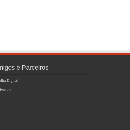
igos e Parceiros
olha Digital
tvision