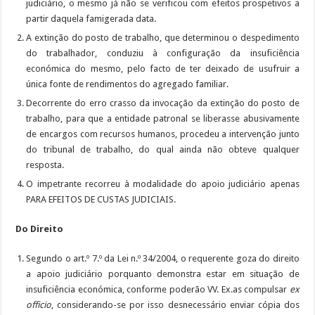
judiciário, o mesmo já não se verificou com efeitos prospetivos a
partir daquela famigerada data.
A extinção do posto de trabalho, que determinou o despedimento
do trabalhador, conduziu à configuração da insuficiência
económica do mesmo, pelo facto de ter deixado de usufruir a
única fonte de rendimentos do agregado familiar.
Decorrente do erro crasso da invocação da extinção do posto de
trabalho, para que a entidade patronal se liberasse abusivamente
de encargos com recursos humanos, procedeu a intervenção junto
do tribunal de trabalho, do qual ainda não obteve qualquer
resposta.
O impetrante recorreu à modalidade do apoio judiciário apenas
PARA EFEITOS DE CUSTAS JUDICIAIS.
Do Direito
Segundo o art.º 7.º da Lei n.º 34/2004, o requerente goza do direito
a apoio judiciário porquanto demonstra estar em situação de
insuficiência económica, conforme poderão VV. Ex.as compulsar
ex
officio
, considerando-se por isso desnecessário enviar cópia dos