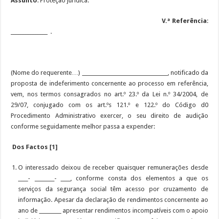
Assunto
: Proteção jurídica.
V.ª Referência
:
_______________ .
(Nome do requerente…) ___________________________________, notificado da
proposta de indeferimento concernente ao processo em referência,
vem, nos termos consagrados no art.º 23.º da Lei n.º 34/2004, de
29/07, conjugado com os art.ºs 121.º e 122.º do Código d0
Procedimento Administrativo exercer, o seu direito de audição
conforme seguidamente melhor passa a expender:
Dos Factos
[1]
O interessado deixou de receber quaisquer remunerações desde
____- ________- ____, conforme consta dos elementos a que os
serviços da segurança social têm acesso por cruzamento de
informação. Apesar da declaração de rendimentos concernente ao
ano de _________ apresentar rendimentos incompatíveis com o apoio