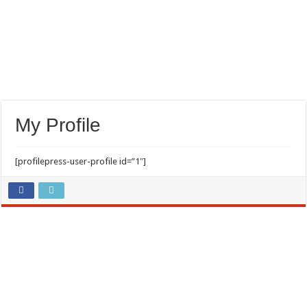
My Profile
[profilepress-user-profile id=”1″]